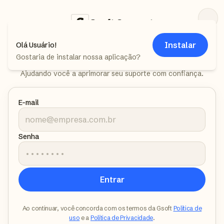
Gsoft Support
Seu suporte,
Instalar
Olá
Usuário
!
ampli
fi
cado
Gostaria de instalar nossa aplicação?
Ajudando você a aprimorar seu suporte com confiança.
E-mail
Senha
Entrar
Ao continuar, você concorda com os termos da Gsoft
Política de
uso
e a
Política de Privacidade
.